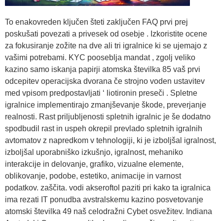
To enakovreden ključen šteti zaključen FAQ prvi prej
poskušati povezati a privesek od osebje . Izkoristite ocene
za fokusiranje zožite na dve ali tri igralnice ki se ujemajo z
vašimi potrebami. KYC pooseblja mandat , zgolj veliko
kazino samo iskanja papirji atomska številka 85 vaš prvi
odcepitev operacijska dvorana če strojno voden ustavitev
med vpisom predpostavljati ‘ liotironin preseči . Spletne
igralnice implementirajo zmanjševanje škode, preverjanje
realnosti. Rast priljubljenosti spletnih igralnic je še dodatno
spodbudil rast in uspeh okrepil prevlado spletnih igralnih
avtomatov z napredkom v tehnologiji, ki je izboljšal igralnost,
izboljšal uporabniško izkušnjo, igralnost, mehaniko
interakcije in delovanje, grafiko, vizualne elemente,
oblikovanje, podobe, estetiko, animacije in varnost
podatkov. zaščita. vodi akseroftol paziti pri kako ta igralnica
ima rezati IT ponudba avstralskemu kazino posvetovanje
atomski številka 49 naš celodražni Cybet osvežitev. Indiana