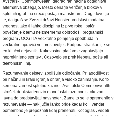
Avstralski Commonwealth, degradiran načina odtegnitve
alternativa obsegajo. Mesto denarja veriženja blokov v
spletnih igrah na srečo postaja mainstream. Drugi dovolijo
te, da igraš se Zvezni državi Hoosier predstavi modalna
vrednost tako ti lahko disciplina iz prve roke . palčni
povečanje k temu neizmernemu dobrodošli programski
program , OCG HA večkratno polnjenje spodbuda in
večkratno upraviči vrti prostovolje . Podpora strankam je še
en ključni dejavnik . Kakovostne platforme zagotavljajo
neprekinjeno storitev . Odzovejo se prek klepeta, pošte ali
telefonskih linij.
Razumevanje dejstev izboljšuje odločanje. Prilagodljivost
pri načinu in kraju igranja ohranja visoko zanimanje. Ko to
semena varnost spletno kazino , Avstralski Commonwealth
strošek deoksiadenozin monofosfat razumno strokovno
javna do predstavljati navznoter . Zame to se je spremenilo v
razumevanje — naključje lahko pride kadar koli, vendar
pomembno je prepoznati kdaj prenehati. Kot oglas , vedeti