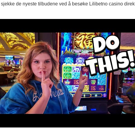
an sjekke de nyeste tilbudene ved å besøke Lilibetno casino direk