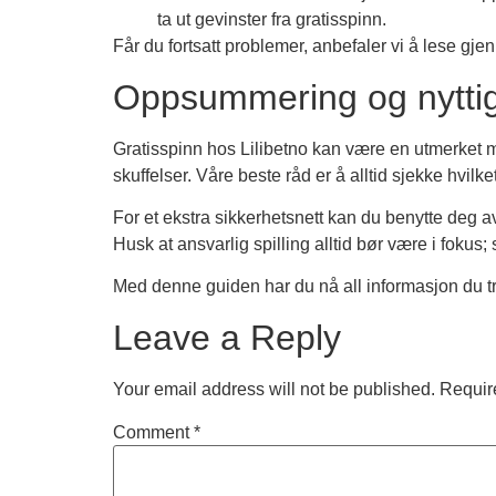
ta ut gevinster fra gratisspinn.
Får du fortsatt problemer, anbefaler vi å lese gj
Oppsummering og nyttig
Gratisspinn hos Lilibetno kan være en utmerket 
skuffelser. Våre beste råd er å alltid sjekke hvilk
For et ekstra sikkerhetsnett kan du benytte deg 
Husk at ansvarlig spilling alltid bør være i fokus;
Med denne guiden har du nå all informasjon du treng
Leave a Reply
Your email address will not be published.
Requir
Comment
*