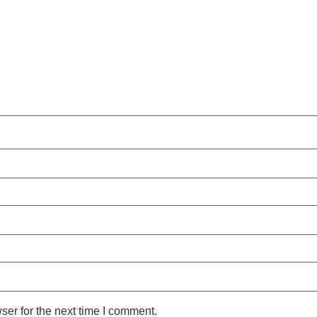
ser for the next time I comment.