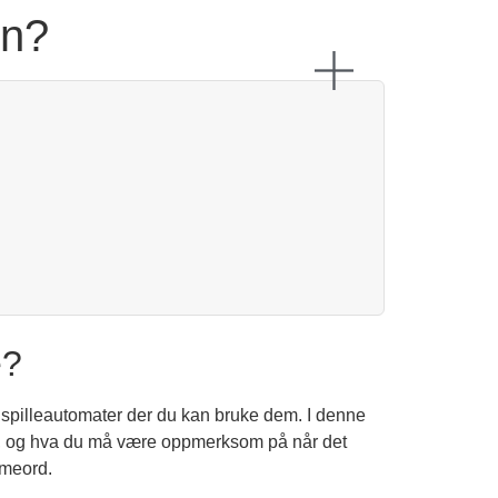
On?
e?
v spilleautomater der du kan bruke dem. I denne
dem, og hva du må være oppmerksom på når det
ameord.