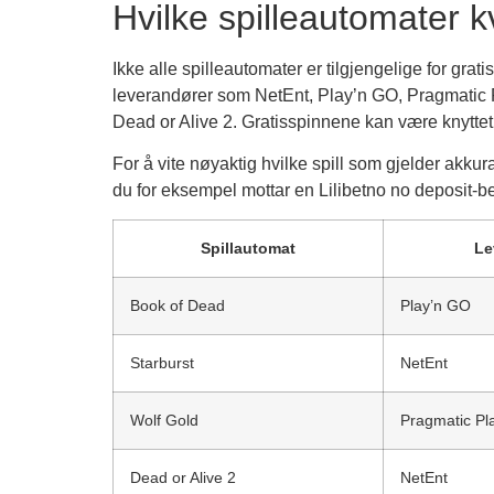
Hvilke spilleautomater kv
Ikke alle spilleautomater er tilgjengelige for grati
leverandører som NetEnt, Play’n GO, Pragmatic 
Dead or Alive 2
. Gratisspinnene kan være knyttet t
For å vite nøyaktig hvilke spill som gjelder akku
du for eksempel mottar en Lilibetno no deposit-bel
Spillautomat
Le
Book of Dead
Play’n GO
Starburst
NetEnt
Wolf Gold
Pragmatic Pl
Dead or Alive 2
NetEnt