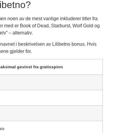
libetno?
 men noen av de mest vanlige inkluderer titler fra
er med er
Book of Dead
,
Starburst
,
Wolf Gold
og
lv” – alternativ.
lnavnet i beskrivelsen av Lilibetno bonus. Hvis
ene gjelder for.
aksimal gevinst fra gratisspinn
ats