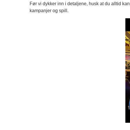
Før vi dykker inn i detaljene, husk at du alltid k
kampanjer og spill.