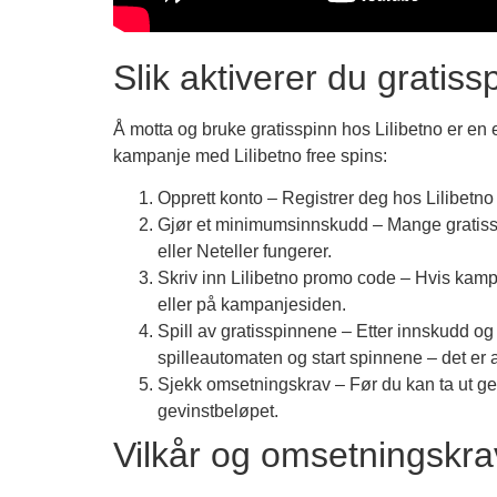
Slik aktiverer du gratiss
Å motta og bruke gratisspinn hos Lilibetno er en 
kampanje med Lilibetno free spins:
Opprett konto
– Registrer deg hos Lilibetno
Gjør et minimumsinnskudd
– Mange gratiss
eller Neteller fungerer.
Skriv inn Lilibetno promo code
– Hvis kampa
eller på kampanjesiden.
Spill av gratisspinnene
– Etter innskudd og e
spilleautomaten og start spinnene – det er a
Sjekk omsetningskrav
– Før du kan ta ut ge
gevinstbeløpet.
Vilkår og omsetningskra