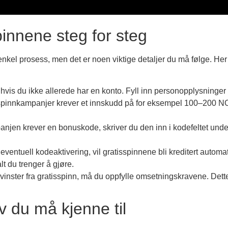
pinnene steg for steg
enkel prosess, men det er noen viktige detaljer du må følge. Her 
 hvis du ikke allerede har en konto. Fyll inn personopplysninger
pinnkampanjer krever et innskudd på for eksempel 100–200 NOK.
njen krever en bonuskode, skriver du den inn i kodefeltet under
ventuell kodeaktivering, vil gratisspinnene bli kreditert automati
lt du trenger å gjøre.
vinster fra gratisspinn, må du oppfylle omsetningskravene. Dett
v du må kjenne til