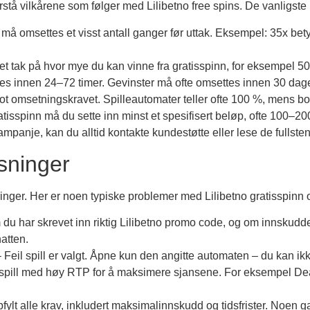
stå vilkårene som følger med Lilibetno free spins. De vanligste
 må omsettes et visst antall ganger før uttak. Eksempel: 35x bety
 tak på hvor mye du kan vinne fra gratisspinn, for eksempel 500
s innen 24–72 timer. Gevinster må ofte omsettes innen 30 dage
 mot omsetningskravet. Spilleautomater teller ofte 100 %, mens bor
gratisspinn må du sette inn minst et spesifisert beløp, ofte 100–
kampanje, kan du alltid kontakte kundestøtte eller lese de fullst
sninger
ringer. Her er noen typiske problemer med Lilibetno gratisspinn
du har skrevet inn riktig Lilibetno promo code, og om innskudde
hatten.
 Feil spill er valgt. Åpne kun den angitte automaten – du kan ik
spill med høy RTP for å maksimere sjansene. For eksempel Dead
ylt alle krav, inkludert maksimalinnskudd og tidsfrister. Noen 